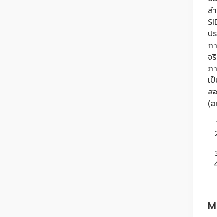
สำ
SI
ปร
กา
จร
ภา
เป
สอ
(อ
M