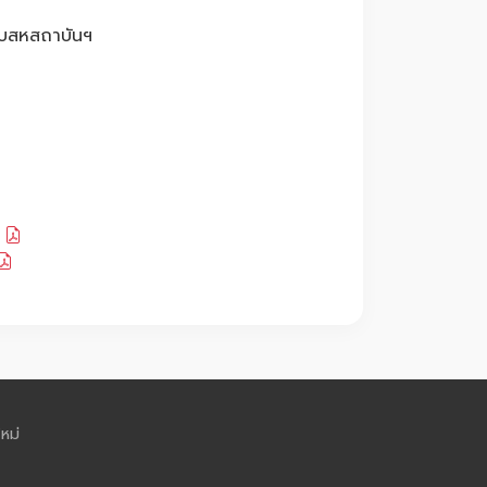
บบสหสถาบันฯ
น
หม่